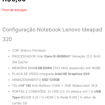
Fora de estoque
Configuração Notebook Lenovo Ideapad
320
COR: Branco Perolado
PROCESSADOR Intel
Core i3-6006U
6ª Geração (2.0 GHz)
3M Cache
MEMÓRIA RAM
4 GB DDR4
2133 MHz
(expansão até 16GB)
PLACA DE VÍDEO Integrada
Intel HD Graphics 520
ARMAZENAMENTO
SSD 120GB
TELA
14″ HD
Anti-Reflexo (1366 x 768) Widescreen 16:9
PORTAS E CONEXÕES: 2x USB 3.0 (
1x always-on
) | 1x
USB
Type-C
(
USB 3.0
) | 1x HDMI | 1x Rede RJ45 | 1x leitor de
cartão SD