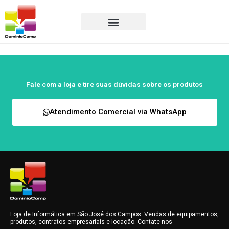
Ir
para
o
conteúdo
Fale com a loja e tire suas dúvidas sobre os produtos
Atendimento Comercial via WhatsApp
Loja de Informática em São José dos Campos. Vendas de equipamentos,
produtos, contratos empresariais e locação. Contate-nos